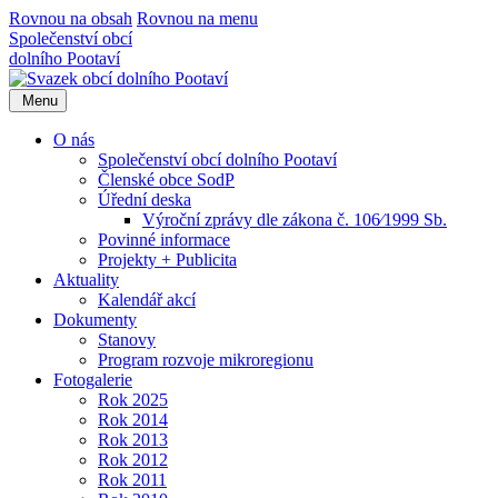
Rovnou na obsah
Rovnou na menu
Společenství obcí
dolního Pootaví
Menu
O nás
Společenství obcí dolního Pootaví
Členské obce SodP
Úřední deska
Výroční zprávy dle zákona č. 106⁄1999 Sb.
Povinné informace
Projekty + Publicita
Aktuality
Kalendář akcí
Dokumenty
Stanovy
Program rozvoje mikroregionu
Fotogalerie
Rok 2025
Rok 2014
Rok 2013
Rok 2012
Rok 2011