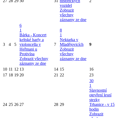
27
28
29
30
31
historických
2
vozidel
Zobrazit
všechny
záznamy ze dne
6
1
8
Bárka - Koncert
1
keltské harfy a
Nektarka v
3
4
5
violoncella v
7
Mladějovicích
9
Heřmani u
Zobrazit
Protivína
všechny
Zobrazit všechny
záznamy ze dne
záznamy ze dne
10
11
12
13
14
15
16
17
18
19
20
21
22
23
30
1
Slavnostní
otevření lesní
stezky
24
25
26
27
28
29
Trhanice - v 15
hodin
Zobrazit