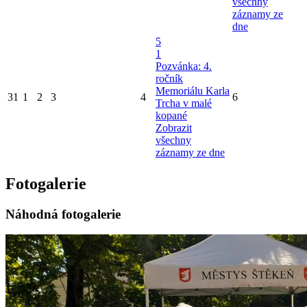
všechny
záznamy ze
dne
5
1
Pozvánka: 4.
ročník
Memoriálu Karla
31
1
2
3
4
6
Trcha v malé
kopané
Zobrazit
všechny
záznamy ze dne
Fotogalerie
Náhodná fotogalerie