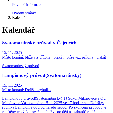
Povinné informace
Úvodní stránka
Kalendář
Kalendář
Svatomartinský průvod v Čejeticích
15. 11. 2025
Místo konání:
blíže viz příloha - plakát - blíže viz. příloha - plakát
Svatomartinský průvod
Lampionový průvod(Svatomartinský)
15. 11. 2025
Místo konání:
Doliška-rybník -
Lampionový průvod(Svatomartinský) TJ Sokol Miloňovice a OÚ
Miloňovice Vás zvou dne 15.11.2025 ve 17 hod sraz u Dolišky-
rybníka Lampion a dobrou náladu sebou. Po skončení průvodu je
zajištěny teplý čaj, svařák a buřty pro děti na zahradě za úřadem.