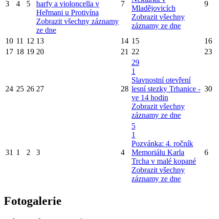
3
4
5
harfy a violoncella v
7
9
Mladějovicích
Heřmani u Protivína
Zobrazit všechny
Zobrazit všechny záznamy
záznamy ze dne
ze dne
10
11
12
13
14
15
16
17
18
19
20
21
22
23
29
1
Slavnostní otevření
24
25
26
27
28
lesní stezky Trhanice -
30
ve 14 hodin
Zobrazit všechny
záznamy ze dne
5
1
Pozvánka: 4. ročník
31
1
2
3
4
Memoriálu Karla
6
Trcha v malé kopané
Zobrazit všechny
záznamy ze dne
Fotogalerie