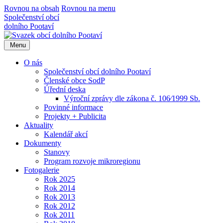
Rovnou na obsah
Rovnou na menu
Společenství obcí
dolního Pootaví
Menu
O nás
Společenství obcí dolního Pootaví
Členské obce SodP
Úřední deska
Výroční zprávy dle zákona č. 106⁄1999 Sb.
Povinné informace
Projekty + Publicita
Aktuality
Kalendář akcí
Dokumenty
Stanovy
Program rozvoje mikroregionu
Fotogalerie
Rok 2025
Rok 2014
Rok 2013
Rok 2012
Rok 2011