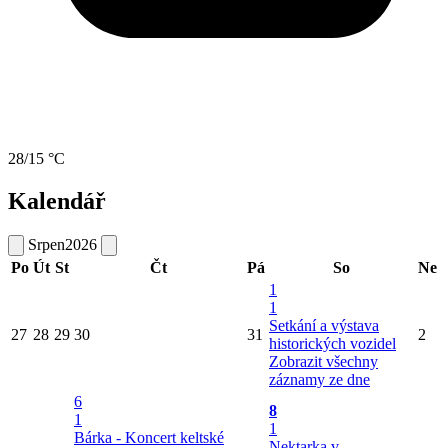
28/15 °C
Kalendář
Srpen
2026
Po
Út
St
Čt
Pá
So
Ne
1
1
Setkání a výstava
27
28
29
30
31
2
historických vozidel
Zobrazit všechny
záznamy ze dne
6
8
1
1
Bárka - Koncert keltské
Nektarka v