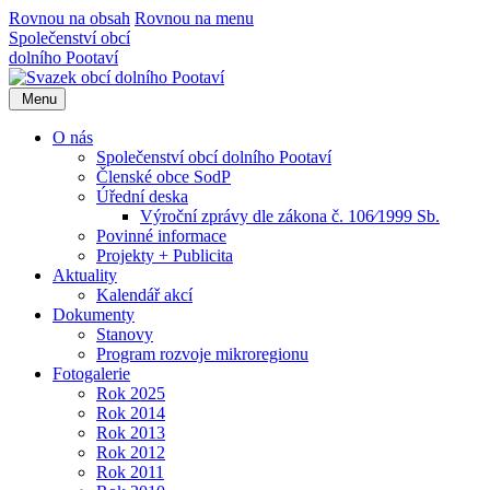
Rovnou na obsah
Rovnou na menu
Společenství obcí
dolního Pootaví
Menu
O nás
Společenství obcí dolního Pootaví
Členské obce SodP
Úřední deska
Výroční zprávy dle zákona č. 106⁄1999 Sb.
Povinné informace
Projekty + Publicita
Aktuality
Kalendář akcí
Dokumenty
Stanovy
Program rozvoje mikroregionu
Fotogalerie
Rok 2025
Rok 2014
Rok 2013
Rok 2012
Rok 2011