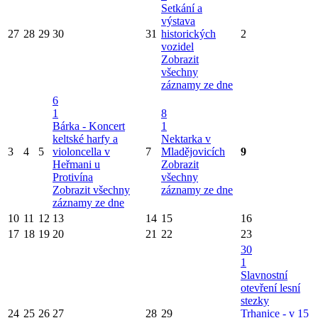
Setkání a
výstava
27
28
29
30
31
historických
2
vozidel
Zobrazit
všechny
záznamy ze dne
6
1
8
Bárka - Koncert
1
keltské harfy a
Nektarka v
3
4
5
violoncella v
7
Mladějovicích
9
Heřmani u
Zobrazit
Protivína
všechny
Zobrazit všechny
záznamy ze dne
záznamy ze dne
10
11
12
13
14
15
16
17
18
19
20
21
22
23
30
1
Slavnostní
otevření lesní
stezky
24
25
26
27
28
29
Trhanice - v 15