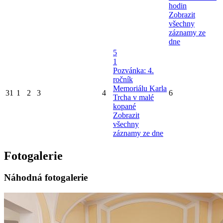
hodin
Zobrazit
všechny
záznamy ze
dne
5
1
Pozvánka: 4.
ročník
Memoriálu Karla
31
1
2
3
4
6
Trcha v malé
kopané
Zobrazit
všechny
záznamy ze dne
Fotogalerie
Náhodná fotogalerie