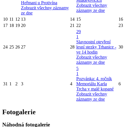
Mladějovicích
Heřmani u Protivína
Zobrazit všechny
Zobrazit všechny záznamy
záznamy ze dne
ze dne
10
11
12
13
14
15
16
17
18
19
20
21
22
23
29
1
Slavnostní otevření
24
25
26
27
28
lesní stezky Trhanice -
30
ve 14 hodin
Zobrazit všechny
záznamy ze dne
5
1
Pozvánka: 4. ročník
31
1
2
3
4
Memoriálu Karla
6
Trcha v malé kopané
Zobrazit všechny
záznamy ze dne
Fotogalerie
Náhodná fotogalerie