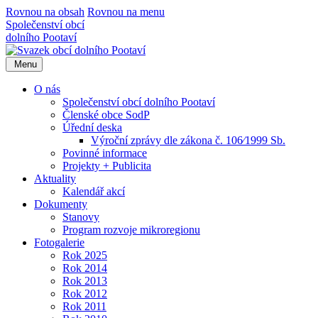
Rovnou na obsah
Rovnou na menu
Společenství obcí
dolního Pootaví
Menu
O nás
Společenství obcí dolního Pootaví
Členské obce SodP
Úřední deska
Výroční zprávy dle zákona č. 106⁄1999 Sb.
Povinné informace
Projekty + Publicita
Aktuality
Kalendář akcí
Dokumenty
Stanovy
Program rozvoje mikroregionu
Fotogalerie
Rok 2025
Rok 2014
Rok 2013
Rok 2012
Rok 2011