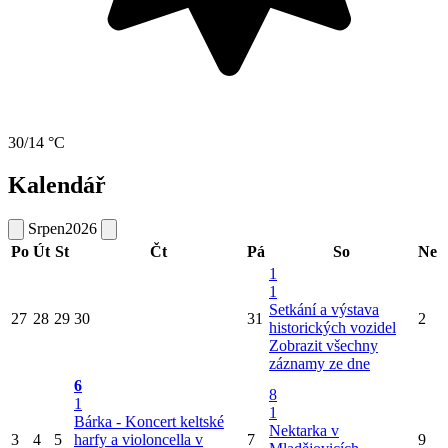
30/14 °C
Kalendář
Srpen
2026
Po
Út
St
Čt
Pá
So
Ne
1
1
Setkání a výstava
27
28
29
30
31
2
historických vozidel
Zobrazit všechny
záznamy ze dne
6
8
1
1
Bárka - Koncert keltské
Nektarka v
3
4
5
harfy a violoncella v
7
9