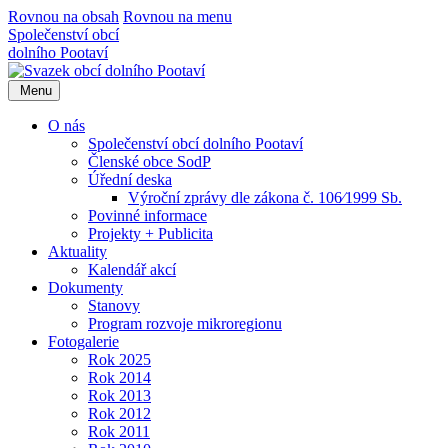
Rovnou na obsah
Rovnou na menu
Společenství obcí
dolního Pootaví
Menu
O nás
Společenství obcí dolního Pootaví
Členské obce SodP
Úřední deska
Výroční zprávy dle zákona č. 106⁄1999 Sb.
Povinné informace
Projekty + Publicita
Aktuality
Kalendář akcí
Dokumenty
Stanovy
Program rozvoje mikroregionu
Fotogalerie
Rok 2025
Rok 2014
Rok 2013
Rok 2012
Rok 2011