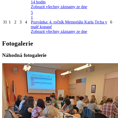
14 hodin
Zobrazit všechny záznamy ze dne
5
1
31
1
2
3
4
Pozvánka: 4. ročník Memoriálu Karla Trcha v
6
malé kopané
Zobrazit všechny záznamy ze dne
Fotogalerie
Náhodná fotogalerie