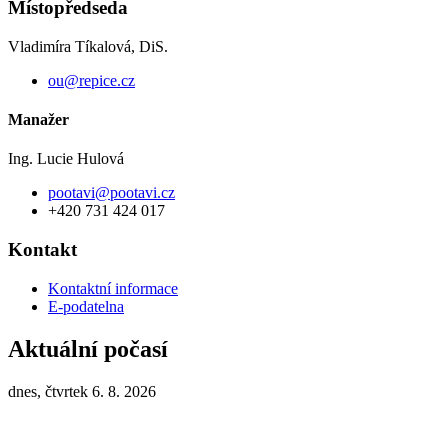
Místopředseda
Vladimíra Tíkalová, DiS.
ou@repice.cz
Manažer
Ing. Lucie Hulová
pootavi@pootavi.cz
+420 731 424 017
Kontakt
Kontaktní informace
E-podatelna
Aktuální počasí
dnes, čtvrtek 6. 8. 2026