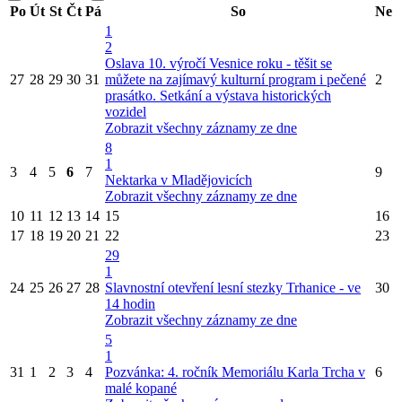
Po
Út
St
Čt
Pá
So
Ne
1
2
Oslava 10. výročí Vesnice roku - těšit se
27
28
29
30
31
můžete na zajímavý kulturní program i pečené
2
prasátko.
Setkání a výstava historických
vozidel
Zobrazit všechny záznamy ze dne
8
1
3
4
5
6
7
9
Nektarka v Mladějovicích
Zobrazit všechny záznamy ze dne
10
11
12
13
14
15
16
17
18
19
20
21
22
23
29
1
24
25
26
27
28
Slavnostní otevření lesní stezky Trhanice - ve
30
14 hodin
Zobrazit všechny záznamy ze dne
5
1
31
1
2
3
4
Pozvánka: 4. ročník Memoriálu Karla Trcha v
6
malé kopané