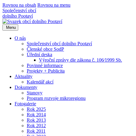
Rovnou na obsah
Rovnou na menu
Společenství obcí
dolního Pootaví
Menu
O nás
Společenství obcí dolního Pootaví
Členské obce SodP
Úřední deska
Výroční zprávy dle zákona č. 106⁄1999 Sb.
Povinné informace
Projekty + Publicita
Aktuality
Kalendář akcí
Dokumenty
Stanovy
Program rozvoje mikroregionu
Fotogalerie
Rok 2025
Rok 2014
Rok 2013
Rok 2012
Rok 2011