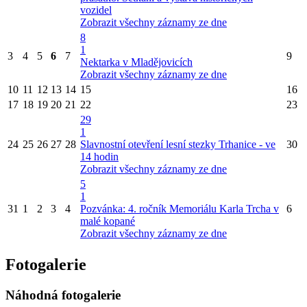
vozidel
Zobrazit všechny záznamy ze dne
8
1
3
4
5
6
7
9
Nektarka v Mladějovicích
Zobrazit všechny záznamy ze dne
10
11
12
13
14
15
16
17
18
19
20
21
22
23
29
1
24
25
26
27
28
Slavnostní otevření lesní stezky Trhanice - ve
30
14 hodin
Zobrazit všechny záznamy ze dne
5
1
31
1
2
3
4
Pozvánka: 4. ročník Memoriálu Karla Trcha v
6
malé kopané
Zobrazit všechny záznamy ze dne
Fotogalerie
Náhodná fotogalerie